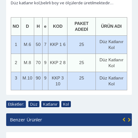
Düz katlanır kol,belirli boy ve ölçülerde üretilmektedir…
PAKET
NO
D
H
e
KOD
ÜRÜN ADI
ADEDİ
Düz Katlanır
1
M.6
50
7
KKP 1 6
25
Kol
Düz Katlanır
2
M.8
70
9
KKP 2 8
25
Kol
3
M.10
90
9
KKP 3
25
Düz Katlanır
10
Kol
Etiketler:
Düz
,
Katlanır
,
Kol
Benzer Ürünler