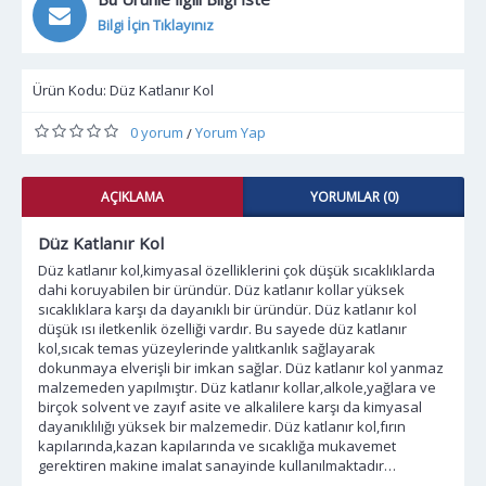
Bilgi İçin Tıklayınız
Ürün Kodu:
Düz Katlanır Kol
0 yorum
Yorum Yap
/
AÇIKLAMA
YORUMLAR (0)
Düz Katlanır Kol
Düz katlanır kol,kimyasal özelliklerini çok düşük sıcaklıklarda
dahi koruyabilen bir üründür. Düz katlanır kollar yüksek
sıcaklıklara karşı da dayanıklı bir üründür. Düz katlanır kol
düşük ısı iletkenlik özelliği vardır. Bu sayede düz katlanır
kol,sıcak temas yüzeylerinde yalıtkanlık sağlayarak
dokunmaya elverişli bir imkan sağlar. Düz katlanır kol yanmaz
malzemeden yapılmıştır. Düz katlanır kollar,alkole,yağlara ve
birçok solvent ve zayıf asite ve alkalilere karşı da kimyasal
dayanıklılığı yüksek bir malzemedir. Düz katlanır kol,fırın
kapılarında,kazan kapılarında ve sıcaklığa mukavemet
gerektiren makine imalat sanayinde kullanılmaktadır…