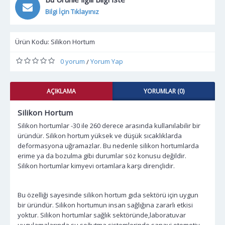
Bilgi İçin Tıklayınız
Ürün Kodu:
Silikon Hortum
0 yorum
Yorum Yap
/
AÇIKLAMA
YORUMLAR (0)
Silikon Hortum
Silikon hortumlar -30 ile 260 derece arasında kullanılabilir bir
üründür. Silikon hortum yüksek ve düşük sıcaklıklarda
deformasyona uğramazlar. Bu nedenle silikon hortumlarda
erime ya da bozulma gibi durumlar söz konusu değildir.
Silikon hortumlar kimyevi ortamlara karşı dirençlidir.
Bu özelliği sayesinde silikon hortum gıda sektörü için uygun
bir üründür. Silikon hortumun insan sağlığına zararlı etkisi
yoktur. Silikon hortumlar sağlık sektöründe,laboratuvar
uygulamalarında,su soğutma sistemlerinde,sanayi,otomotiv