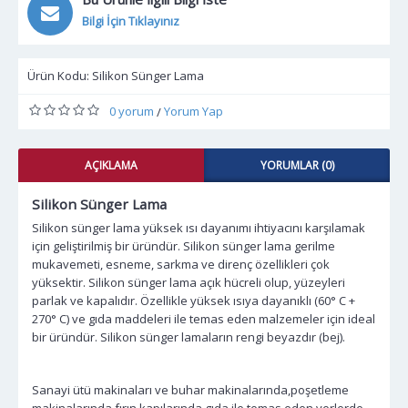
Bilgi İçin Tıklayınız
Ürün Kodu:
Silikon Sünger Lama
0 yorum
Yorum Yap
/
AÇIKLAMA
YORUMLAR (0)
Silikon Sünger Lama
Silikon sünger lama yüksek ısı dayanımı ihtiyacını karşılamak
için geliştirilmiş bir üründür. Silikon sünger lama gerilme
mukavemeti, esneme, sarkma ve direnç özellikleri çok
yüksektir. Silikon sünger lama açık hücreli olup, yüzeyleri
parlak ve kapalıdır. Özellikle yüksek ısıya dayanıklı (60° C +
270° C) ve gıda maddeleri ile temas eden malzemeler için ideal
bir üründür. Silikon sünger lamaların rengi beyazdır (bej).
Sanayi ütü makinaları ve buhar makinalarında,poşetleme
makinalarında,fırın kapılarında,gıda ile temas eden yerlerde,