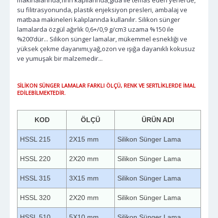
su filitrasyonunda, plastik enjeksiyon presleri, ambalaj ve
matbaa makineleri kalıplarında kullanılır. Silikon sünger
lamalarda özgül ağırlık 0,6+/0,9 g/cm3 uzama %150 ile
%200’dür... Silikon sünger lamalar, mükemmel esnekliği ve
yüksek çekme dayanımı,yağ,ozon ve ışığa dayanıklı kokusuz
ve yumuşak bir malzemedir...
SİLİKON SÜNGER LAMALAR FARKLI ÖLÇÜ, RENK VE SERTLİKLERDE İMAL
EDİLEBİLMEKTEDİR.
KOD
ÖLÇÜ
ÜRÜN ADI
HSSL 215
2X15 mm
Silikon Sünger Lama
HSSL 220
2X20 mm
Silikon Sünger Lama
HSSL 315
3X15 mm
Silikon Sünger Lama
HSSL 320
2X20 mm
Silikon Sünger Lama
HSSL 510
5X10 mm
Silikon Sünger Lama