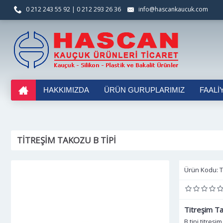
0 212 243 55 92 | 0 212 293 26 36
info@hascankaucuk.com
HAKKIMIZDA
ÜRÜN GURUPLARIMIZ
FAALI
TITREŞIM TAKOZU B TIPI
Ürün Kodu:
T
Titreşim Ta
B tipi titreş