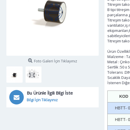
Titreşim tako
B tipi titreş
parçalarına 
Titreşim tak
vantilatör,iş
ekipmanları,
sabitleyicile
Titreşim takoz
Ürün Özellikl
Malzeme : Ta
Foto Galeri İçin Tıklayınız
Metal : Çink
Sertlik :50 ± 
Tolerans :DI
Sıcaklık Daya
İstenen Diğer 
Bu Ürünle İlgili Bilgi İste
KOD
Bilgi İçin Tıklayınız
HBTT- 
HBTT- 