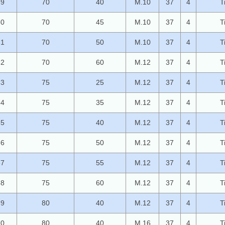
59
70
40
M.10
37
4
T
60
70
45
M.10
37
4
T
61
70
50
M.10
37
4
T
62
70
60
M.12
37
4
T
63
75
25
M.12
37
4
T
64
75
35
M.12
37
4
T
65
75
40
M.12
37
4
T
66
75
50
M.12
37
4
T
67
75
55
M.12
37
4
T
68
75
60
M.12
37
4
T
69
80
40
M.12
37
4
T
70
80
40
M.16
37
4
T