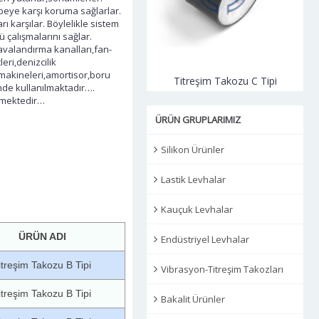
rbeye karşı koruma sağlarlar.
ı karşılar. Böylelikle sistem
 çalışmalarını sağlar.
avalandırma kanalları,fan-
eri,denizcilik
 makineleri,amortisor,boru
Silindirik Lastik Takoz
Titreşim Takozu C Tipi
emde kullanılmaktadır….
tilmektedir…
ÜRÜN GRUPLARIMIZ
Silikon Ürünler
Lastik Levhalar
Kauçuk Levhalar
ÜRÜN ADI
Endüstriyel Levhalar
itreşim Takozu B Tipi
Vibrasyon-Titreşim Takozları
itreşim Takozu B Tipi
Bakalit Ürünler