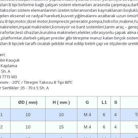
zları B tipi birbirine bağlı çalışan sistem elemanları arasında çarpmaya,da
im takozları sistem elemanlarının üretim toleransından kaynaklanan boşluklar
gelen eksenel ve radyal hareketi,kuvvet yığılmalarını azaltarak uzun ömürlü
ozu B tipi,motor,dizel motor,kompresör,jeneratör,pompa,hidrofor,makine,h
 makineleri,inşaat makineleri,konveyör ve bant sistemleri,tarım araç – gereçl
traforlar,test cihazları,kurutma makineleri,elekler,vibrasyonlu çapak alma
ri,platformlar,darbeli çalışan presler gibi titreşime maruz kalan birçok sist
ları B tipi,tek taraflı civatalı şekilde imal edilip belirli çap ve ölçülerde üre
eri;
bii Kauçuk
o Kaplama
5 Sh. A
N 7715 M3
nımı : -20ºC / Titreşim Takozu B Tipi 80ºC
Sertlikler :35 - 70 ± 5 Sh. A
ØD ( mm)
H ( mm )
G
L1
S
01
10
10
M.4
6
4
T
02
10
15
M.4
6
4
T