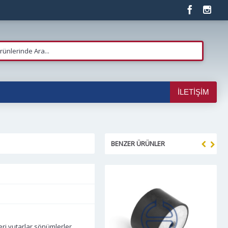
İLETIŞIM
BENZER ÜRÜNLER
eri yutarlar,sönümlerler.