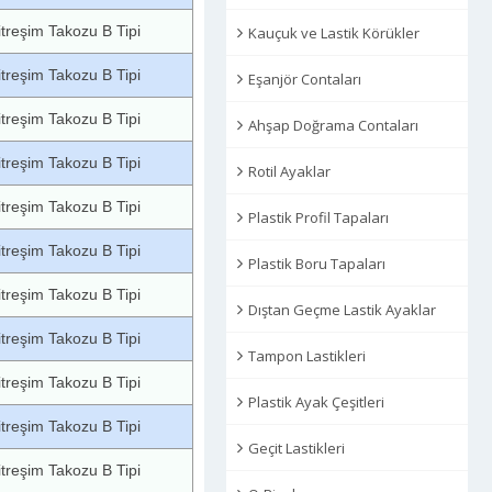
itreşim Takozu B Tipi
Kauçuk ve Lastik Körükler
itreşim Takozu B Tipi
Eşanjör Contaları
itreşim Takozu B Tipi
Ahşap Doğrama Contaları
itreşim Takozu B Tipi
Rotil Ayaklar
itreşim Takozu B Tipi
Plastik Profil Tapaları
itreşim Takozu B Tipi
Plastik Boru Tapaları
itreşim Takozu B Tipi
Dıştan Geçme Lastik Ayaklar
itreşim Takozu B Tipi
Tampon Lastikleri
itreşim Takozu B Tipi
Plastik Ayak Çeşitleri
itreşim Takozu B Tipi
Geçit Lastikleri
itreşim Takozu B Tipi