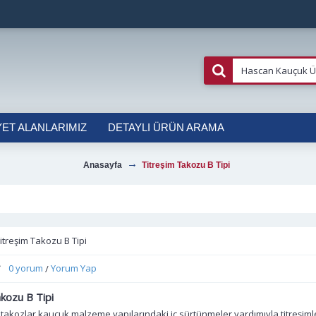
YET ALANLARIMIZ
DETAYLI ÜRÜN ARAMA
Anasayfa
Titreşim Takozu B Tipi
itreşim Takozu B Tipi
0 yorum
Yorum Yap
/
kozu B Tipi
im takozlar,kauçuk malzeme yapılarındaki iç sürtünmeler yardımıyla titreşiml