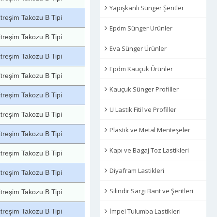
Yapışkanlı Sünger Şeritler
itreşim Takozu B Tipi
Epdm Sünger Ürünler
itreşim Takozu B Tipi
Eva Sünger Ürünler
itreşim Takozu B Tipi
Epdm Kauçuk Ürünler
itreşim Takozu B Tipi
Kauçuk Sünger Profiller
itreşim Takozu B Tipi
U Lastik Fitil ve Profiller
itreşim Takozu B Tipi
Plastik ve Metal Menteşeler
itreşim Takozu B Tipi
Kapı ve Bagaj Toz Lastikleri
itreşim Takozu B Tipi
Diyafram Lastikleri
itreşim Takozu B Tipi
Silindir Sargı Bant ve Şeritleri
itreşim Takozu B Tipi
İmpel Tulumba Lastikleri
itreşim Takozu B Tipi