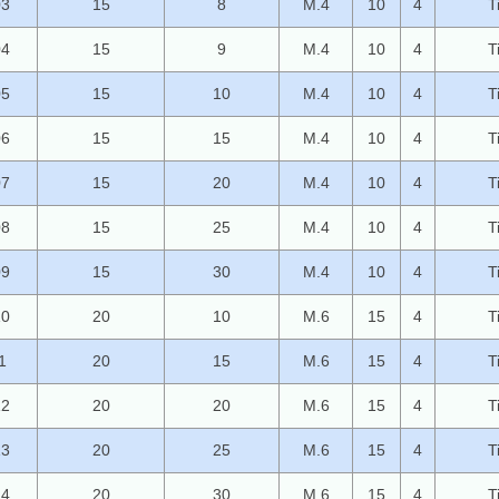
03
15
8
M.4
10
4
T
04
15
9
M.4
10
4
T
05
15
10
M.4
10
4
T
06
15
15
M.4
10
4
T
07
15
20
M.4
10
4
T
08
15
25
M.4
10
4
T
09
15
30
M.4
10
4
T
10
20
10
M.6
15
4
T
1
20
15
M.6
15
4
T
12
20
20
M.6
15
4
T
13
20
25
M.6
15
4
T
14
20
30
M.6
15
4
T