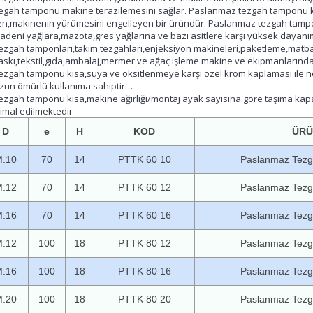
gah tamponu makine terazilemesini sağlar. Paslanmaz tezgah tamponu k
en,makinenin yürümesini engelleyen bir üründür. Paslanmaz tezgah tamp
deni yağlara,mazota,gres yağlarına ve bazı asitlere karşı yüksek dayanım
zgah tamponları,takım tezgahları,enjeksiyon makineleri,paketleme,matba
askı,tekstil,gıda,ambalaj,mermer ve ağaç işleme makine ve ekipmanlarında
zgah tamponu kısa,suya ve oksitlenmeye karşı özel krom kaplaması ile 
Pa
zun ömürlü kullanıma sahiptir…
zgah tamponu kısa,makine ağırlığı/montaj ayak sayısına göre taşıma kapasit
 imal edilmektedir
D
e
H
KOD
ÜRÜ
.10
70
14
PTTK 60 10
Paslanmaz Tezg
.12
70
14
PTTK 60 12
Paslanmaz Tezg
.16
70
14
PTTK 60 16
Paslanmaz Tezg
.12
100
18
PTTK 80 12
Paslanmaz Tezg
.16
100
18
PTTK 80 16
Paslanmaz Tezg
.20
100
18
PTTK 80 20
Paslanmaz Tezg