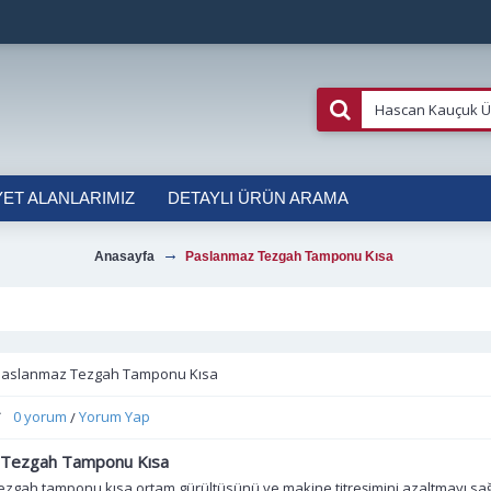
YET ALANLARIMIZ
DETAYLI ÜRÜN ARAMA
Anasayfa
Paslanmaz Tezgah Tamponu Kısa
Paslanmaz Tezgah Tamponu Kısa
0 yorum
Yorum Yap
/
 Tezgah Tamponu Kısa
zgah tamponu kısa,ortam gürültüsünü ve makine titreşimini azaltmayı sağ