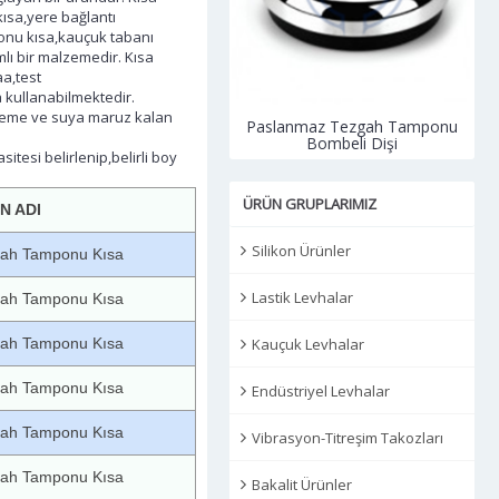
ısa,yere bağlantı
onu kısa,kauçuk tabanı
lı bir malzemedir. Kısa
a,test
 kullanabilmektedir.
neme ve suya maruz kalan
slanmaz Tezgah Tamponu
Paslanmaz Tezgah Tamponu
Bombeli Oynar
Bombeli Dişi
esi belirlenip,belirli boy
ÜRÜN GRUPLARIMIZ
N ADI
Silikon Ürünler
ah Tamponu Kısa
Lastik Levhalar
ah Tamponu Kısa
Kauçuk Levhalar
ah Tamponu Kısa
ah Tamponu Kısa
Endüstriyel Levhalar
ah Tamponu Kısa
Vibrasyon-Titreşim Takozları
ah Tamponu Kısa
Bakalit Ürünler