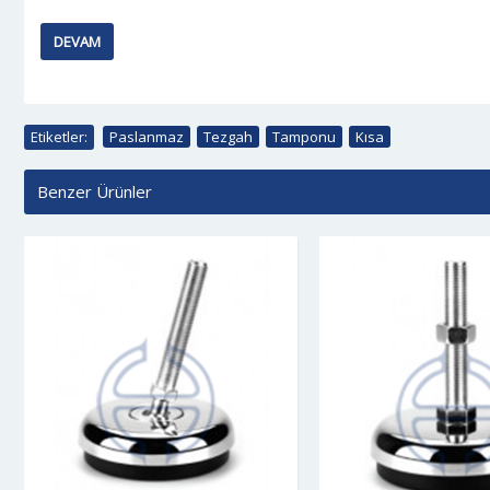
DEVAM
Etiketler:
Paslanmaz
,
Tezgah
,
Tamponu
,
Kısa
Benzer Ürünler