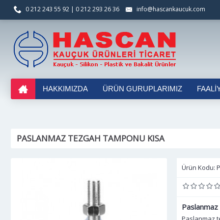
0 212 243 55 92 | 0 212 293 26 36
info@hascankaucuk.com
HAKKIMIZDA
ÜRÜN GURUPLARIMIZ
FAALI
PASLANMAZ TEZGAH TAMPONU KISA
Ürün Kodu:
Paslanmaz
Paslanmaz te