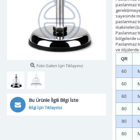
paslanmaz te
gerektirmey
sayesinde ma
paslanmaz te
makineleri,b
Paslanmaz te
bölgelerde u
Paslanmaz te
ve ölçülerde
QR
Foto Galeri İçin Tıklayınız
60
M
60
M
60
M
Bu Ürünle İlgili Bilgi İste
Bilgi İçin Tıklayınız
80
M
80
M
80
M