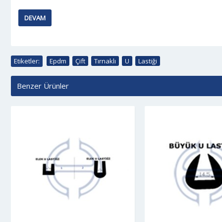
DEVAM
Etiketler:
Epdm
,
Çift
,
Tırnaklı
,
U
,
Lastiği
Benzer Ürünler