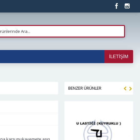
İLETIŞIM
BENZER ÜRÜNLER
na karşı mukavemete,aşırı