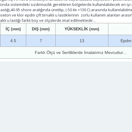
cında sistemdeki sızdırmazlık gerektiren bölgelerde kullanılabilecek en iy
u lastiği,40-95 shore aralığında üretilip, (-50 ile +130 C) arasında kullanılabi
seton ve klor epdm çift tırnaklı u lastiklerinin zorlu kullanım alanları aras
naklı u lastiği farklı boy ve ölçülerde imal edilmektedir…
İÇ (mm)
DIŞ (mm)
YÜKSEKLİK (mm)
4.5
7
13
Epdm Ç
Farklı Ölçü ve Sertliklerde İmalatımız Mevcuttur...