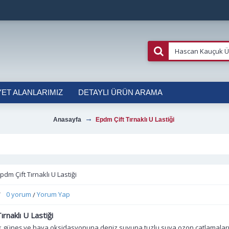
YET ALANLARIMIZ
DETAYLI ÜRÜN ARAMA
Anasayfa
Epdm Çift Tırnaklı U Lastiği
pdm Çift Tırnaklı U Lastiği
0 yorum
Yorum Yap
/
rnaklı U Lastiği
,güneş ve hava oksidasyonuna,deniz suyuna,tuzlu suya,ozon çatlamaları