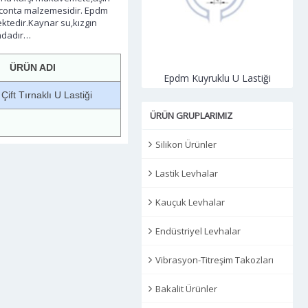
i conta malzemesidir. Epdm
lmektedir.Kaynar su,kızgın
ındadır…
ÜRÜN ADI
Epdm Pano U Lastiği
Epdm Kuyruklu U Lastiği
ift Tırnaklı U Lastiği
ÜRÜN GRUPLARIMIZ
Silikon Ürünler
Lastik Levhalar
Kauçuk Levhalar
Endüstriyel Levhalar
Vibrasyon-Titreşim Takozları
Bakalit Ürünler