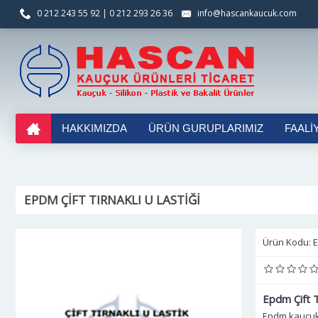
0 212 243 55 92 | 0 212 293 26 36
info@hascankaucuk.com
HAKKIMIZDA
ÜRÜN GURUPLARIMIZ
FAALI
EPDM ÇIFT TIRNAKLI U LASTIĞI
Ürün Kodu:
E
Epdm Çift Tı
Epdm kauçuk