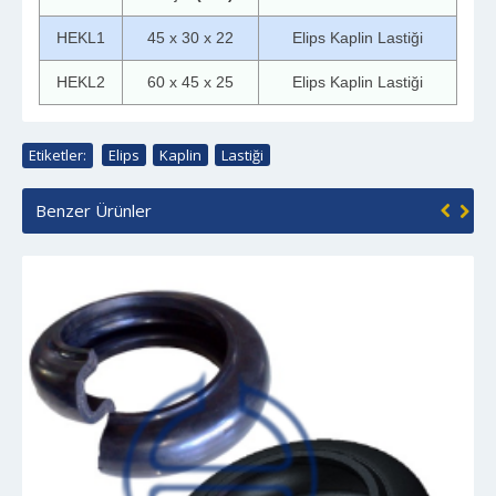
HEKL1
45 x 30 x 22
Elips Kaplin Lastiği
HEKL2
60 x 45 x 25
Elips Kaplin Lastiği
Etiketler:
Elips
,
Kaplin
,
Lastiği
Benzer Ürünler