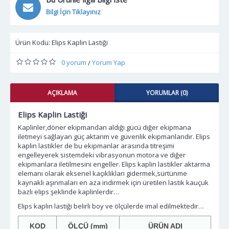
Bilgi İçin Tıklayınız
Ürün Kodu:
Elips Kaplin Lastiği
0 yorum
Yorum Yap
/
AÇIKLAMA
YORUMLAR (0)
Elips Kaplin Lastiği
Kaplinler,döner ekipmandan aldığı gücü diğer ekipmana
iletmeyi sağlayan güç aktarım ve güvenlik ekipmanlarıdır. Elips
kaplin lastikler de bu ekipmanlar arasında titreşimi
engelleyerek sistemdeki vibrasyonun motora ve diğer
ekipmanlara iletilmesini engeller. Elips kaplin lastikler aktarma
elemanı olarak eksenel kaçıklıkları gidermek,sürtünme
kaynaklı aşınmaları en aza indirmek için üretilen lastik kauçuk
bazlı elips şeklinde kaplinlerdir…
Elips kaplin lastiği belirli boy ve ölçülerde imal edilmektedir…
KOD
ÖLÇÜ (mm)
ÜRÜN ADI