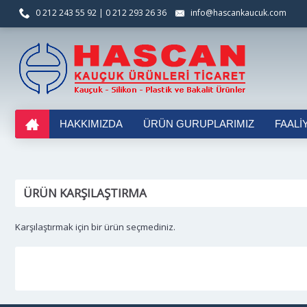
0 212 243 55 92 | 0 212 293 26 36
info@hascankaucuk.com
HAKKIMIZDA
ÜRÜN GURUPLARIMIZ
FAALI
ÜRÜN KARŞILAŞTIRMA
Karşılaştırmak için bir ürün seçmediniz.